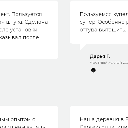
ект. Пользуется
Пользуемся купел
я штука. Сделана
супер! Особенно 
сле установки
оттуда вытащить.
аказывал после
Дарья Г.
Частный жилой до
ным опытом с
Наша деревня в В
новил нам купель
Сергею оплатили 