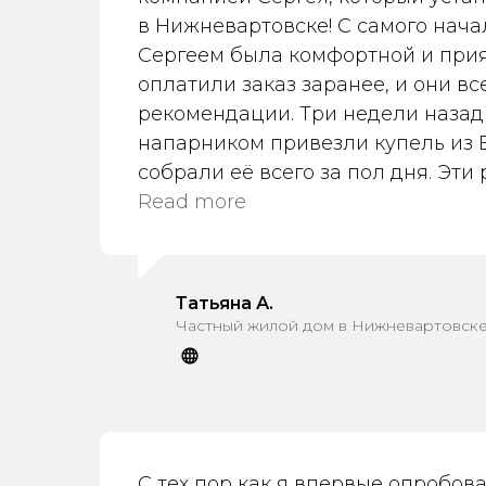
в Нижневартовске! С самого нача
Сергеем была комфортной и при
оплатили заказ заранее, и они вс
рекомендации. Три недели назад
напарником привезли купель из 
собрали её всего за пол дня. Эти
профессионалы — всё необходимо
Read more
собой, работали быстро и операти
касается самой купели — это нас
Сергей всегда на связи и готов по
Татьяна А.
новичкам просто бесценны.❤️ Он 
Частный жилой дом в Нижневартовск
клиентах, и это очень важнои це
спасибо Сергею за его работу и 
Если вы думаете о покупке купел
обращайтесь к нему — вы не пожа
просто покупка, это возможность 
С тех пор как я впервые опробова