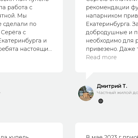
ла работа с
рекомендации фу
ятной. Мы
напарником прив
е сделали по
Екатеринбурга. З
 Серёга с
добродушные и п
Екатеринбурга и
необходимо для р
 ребята настоящие
привезено. Даже 
е у них было с
Мы купель как сл
Read more
вно!💪🤝 Что
протекает. Здоров
тоящее счастье!
комаров, истопил
мочь, его советы
кайф. Сергей всег
Дмитрий Т.
заботится о своих
что нужно новичк
е
Частный жилой д
нно. Огромное
и заботу о клиенте
внимательность!
и, смело
леете! Это не
создать уголок
ла купель,
В мае 2023 г при