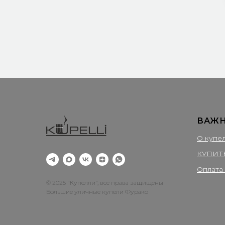
ВАЖ
О купе
КУПИТ
Оплата 
© 2025 "Купелли", все права защищены
Большие уличные купели Фурако