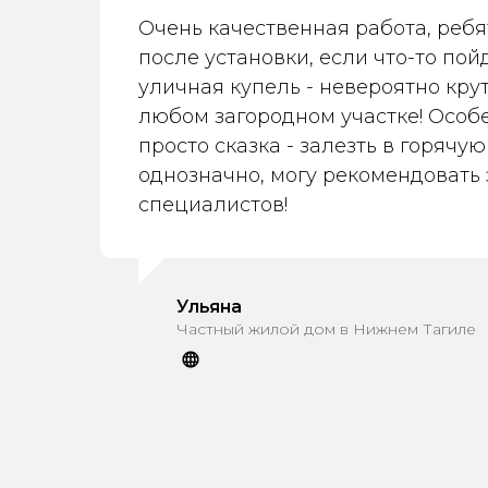
супруг дома, сможем ею пользова
Очень качественная работа, ребя
Дети тоже в восторге, теперь у н
после установки, если что-то пойд
маленький бассейн круглый год😁
уличная купель - невероятно кру
нам теперь не страшны! Люблю е
любом загородном участке! Особ
просто сказка - залезть в горячую
однозначно, могу рекомендовать 
специалистов!
Ульяна
Частный жилой дом в Нижнем Тагиле