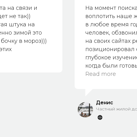
ться.
та на связи и
На момент поиска
ас есть тёплый
ет не так))
воплотить наше ж
 И осень и холода
тая штука на
в любое время го
е. Спасибо❤
енно зимой это
человек, обзвони
 бочку в мороз)))
на своих сайтах 
этих
позиционировал с
глубокое изучение
когда были готов
вышли на данную 
Read more
разговора, решил
ними, причины с
1. Четко и без па
Денис
используемые ма
Частный жилой до
различных сортов
2. Очень доходч
используемым пе