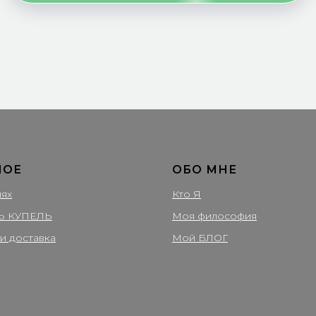
помогали... В наш
В общем -- реком
С уважением,
Японские макаки 
НОЕ
ОБО МНЕ
лях
Кто Я
Ь КУПЕЛЬ
Моя философия
и доставка
Мой БЛОГ