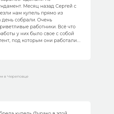
ндамент. Месяц назад Сергей с
езли нам купель прямо из
а день собрали. Очень
риветливые работники. Всё что
аботы у них было свое с собой
тент, под которым они работали.
едует смочили. Совсем не
о! Как только стало мало
и. Это блаженство! Настоящий
да на связи. Подсказывает всё,
у)) Спасибо Сергею за его работу
ом в Череповце
!!
обрела купель Фурако в этой