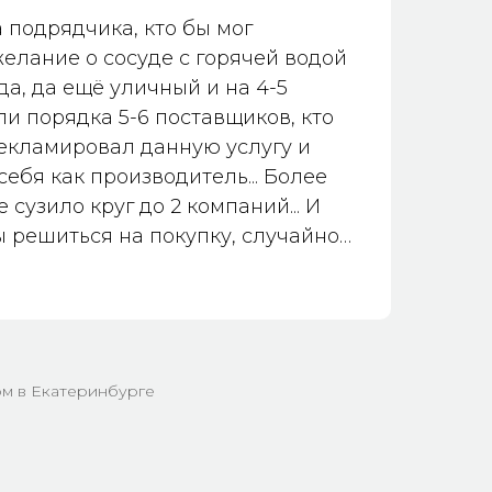
 подрядчика, кто бы мог
елание о сосуде с горячей водой
да, да ещё уличный и на 4-5
ли порядка 5-6 поставщиков, кто
рекламировал данную услугу и
ебя как производитель... Более
 сузило круг до 2 компаний... И
ы решиться на покупку, случайно
компанию... После телефонного
и, что купель будем делать с
ледующие:
фоса объяснили всё про
териалы, в чем плюсы и минусы
м в Екатеринбурге
 дерева.
иво донесли информацию по
чкам и крышкам.