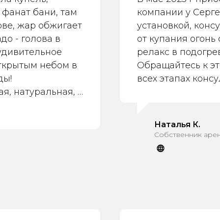
 Мы заплатили за
 фанат бани, там
компании у Серге
рю всех кто
ове, жар обжигает
установкой, консу
Фуррака для нас!
адо - голова в
от купания огонь
адимир!
 удивительное
релакс в подогре
ткрытым небом в
Обращайтесь к эт
ды!
всех этапах консу
ая, натуральная, с
канниками!
ную площадку на
Наталья К.
а её самую))) Под
Собственник арен
ки и выложили
сева и
 красиво и
кой, не так все
о выходным, когда