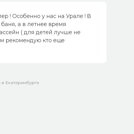
ерпывающую инструкцию по
азличные сезоны.
ер ! Особенно у нас на Урале ! В
те, сомнений, что перед нами
 баня, а в летнее время
производитель, то компания уж
ссейн ( для детей лучше не
ом с ним)))) забегая вперёд
ем рекомендую кто еще
 по изготовлению были
орс-мажорныйх ситуаций.
мся уже почти 2 года, для себя
ующее:
 в Екатеринбурге
льзовать при температуре от -15
лице жаркое лето, то бочка с
на быть... Холодной)))) а если
-15, то холодно голове))) хотя
релись в ней... Но при таком
ельны шапки))) а то волосы
и... Вода парит, на голове