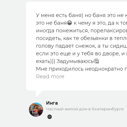
У меня есть баня) но баня это не 
это не баня😀 к чему я это, да к то
иногда понежиться, порелаксиров
посидеть, как те обезьянки в тепл
голову падает снежок, а ты сиди
если это еще и у тебя во дворе, и
ехать))) Задумываюсь🤔
Мне приходилось неоднократно 
такой купели будучи в гостях, и п
Read more
думаю) а не обзавестись ли такой
Фурако- это релакс! В ней не мою
расслабляются!! Пока писала) мы
Инга
зашевелились в моей голове)))🙈
Частный жилой дом в Екатеринбурге